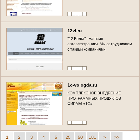
12vl.ru
"12 Вольт" - магазин
автоэлектроники. Мы сотрудничаем
с такими компаниями
1c-vologda.ru
КОМПЛЕКСНОЕ ВНЕДРЕНИЕ
ПРОГРАММНЫХ ПРОДУКТОВ
ФИРМЫ «1С»
1
2
3
4
5
25
50
181
>
>>