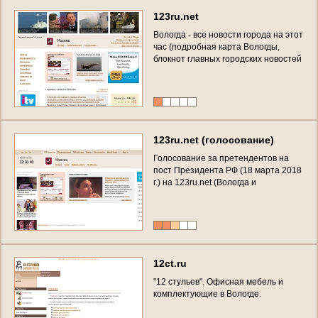
123ru.net
Вологда - все новости города на этот
час (подробная карта Вологды,
блокнот главных городских новостей
за сегодня и календарная лента
событий, фактов, происшествий в
Вологде с ежеминутным
обновлением)
123ru.net (голосование)
Голосование за претендентов на
пост Президента РФ (18 марта 2018
г.) на 123ru.net (Вологда и
Вологодская область)
12ct.ru
"12 стульев". Офисная мебель и
комплектующие в Вологде.