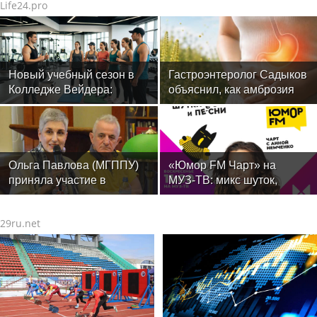
Life24.pro
Новый учебный сезон в
Гастроэнтеролог Садыков
Колледже Вейдера:
объяснил, как амброзия
стартовали очные
может влиять на ЖКТ
программы подготовки
фитнес-тренеров и
специалистов индустрии
здоровья
Ольга Павлова (МГППУ)
«Юмор FM Чарт» на
приняла участие в
МУЗ‑ТВ: микс шуток,
научном семинаре отдела
песен и позитива
этнографии Кавказа в
29ru.net
Музее антропологии и
этнологии РАН