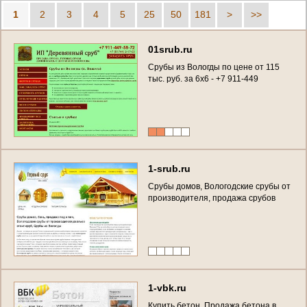
1
2
3
4
5
25
50
181
>
>>
01srub.ru
Срубы из Вологды по цене от 115
тыс. руб. за 6x6 - +7 911-449
1-srub.ru
Срубы домов, Вологодские срубы от
производителя, продажа срубов
1-vbk.ru
Купить бетон. Продажа бетона в