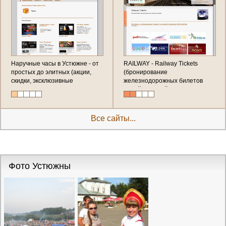
Наручные часы в Устюжне - от
RAILWAY - Railway Tickets
простых до элитных (акции,
(бронирование
скидки, эксклюзивные
железнодорожных билетов
предложения) Россия,
онлайн по всей России)
Вологодская область, г.
Устюжна
Все сайты...
Фото Устюжны