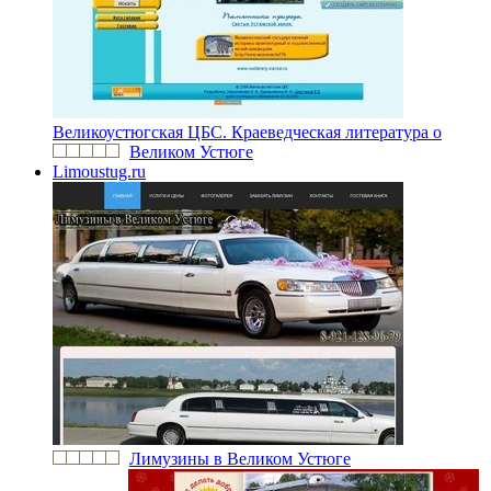
Великоустюгская ЦБС. Краеведческая литература о
Великом Устюге
Limoustug.ru
Лимузины в Великом Устюге