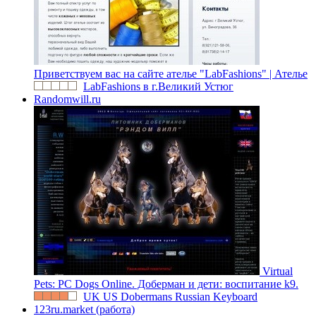
Приветствуем вас на сайте ателье "LabFashions" | Ателье
LabFashions в г.Великий Устюг
Randomwill.ru
Virtual
Pets: PC Dogs Online. Доберман и дети: воспитание k9.
UK US Dobermans Russian Keyboard
123ru.market (работа)