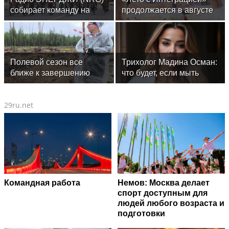
собирает команду на
продолжается в августе
Tour de Russie в
— заключительный
Петербурге
месяц программы
Полевой сезон все
Трихолог Мадина Осман:
ближе к завершению
что будет, если мыть
голову ежедневно
29ru.net
Командная работа
Немов: Москва делает
спорт доступным для
людей любого возраста и
подготовки