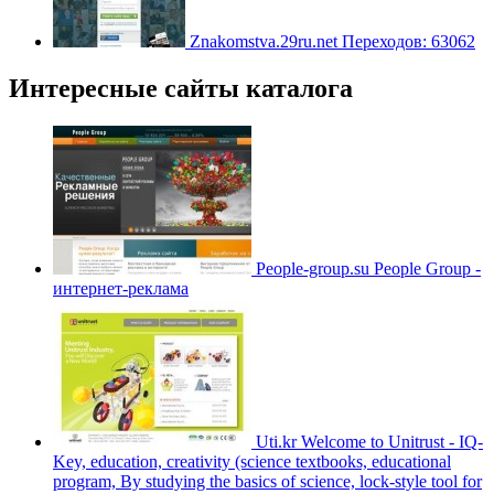
Znakomstva.29ru.net
Переходов: 63062
Интересные сайты каталога
People-group.su
People Group -
интернет-реклама
Uti.kr
Welcome to Unitrust - IQ-
Key, education, creativity (science textbooks, educational
program, By studying the basics of science, lock-style tool for