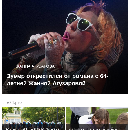
ЖАННА АГУЗАРОВА
Зумер открестился от романа с 64-
летней Жанной Агузаровой
Life24.pro
Радио ЭНЕРДЖИ (NRG)
«Лето с Интеграцией»