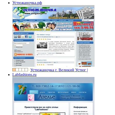
Устюжаночка.рф
Устюжаночка г. Великий Устюг |
Labfashions.ru