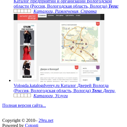
К
а
т
а
л
о
г
п
р
е
д
п
р
и
я
т
и
й
и
о
р
г
а
н
и
з
а
ц
и
й
В
о
л
о
г
о
д
с
к
о
й
о
б
л
а
с
т
и
(
Р
о
с
с
и
я
,
В
о
л
о
г
о
д
с
к
а
я
о
б
л
а
с
т
ь
,
В
о
л
о
г
д
а
)
Теги:
Каталоги, Развлечения, Справка
V
o
l
o
g
d
a
.
k
a
t
a
l
o
g
d
v
e
r
e
y
.
r
u
К
а
т
а
л
о
г
Д
в
е
р
е
й
В
о
л
о
г
д
а
(
Р
о
с
с
и
я
,
В
о
л
о
г
о
д
с
к
а
я
о
б
л
а
с
т
ь
,
В
о
л
о
г
д
а
)
Теги:
Двери,
Каталоги, Услуги
Полная версия сайта...
Copyright © 2010–
29ru.net
Powered by
Cotonti