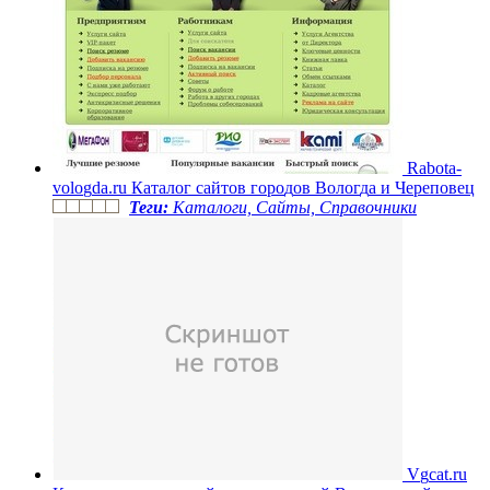
R
a
b
o
t
a
-
v
o
l
o
g
d
a
.
r
u
К
а
т
а
л
о
г
с
а
й
т
о
в
г
о
р
о
д
о
в
В
о
л
о
г
д
а
и
Ч
е
р
е
п
о
в
е
ц
Теги:
Каталоги, Сайты, Справочники
V
g
c
a
t
.
r
u