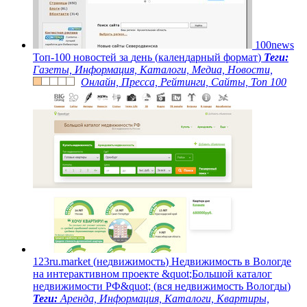
1
0
0
n
e
w
s
Т
о
п
-
1
0
0
н
о
в
о
с
т
е
й
з
а
д
е
н
ь
(
к
а
л
е
н
д
а
р
н
ы
й
ф
о
р
м
а
т
)
Теги:
Газеты, Информация, Каталоги, Медиа, Новости,
Онлайн, Пресса, Рейтинги, Сайты, Топ 100
1
2
3
r
u
.
m
a
r
k
e
t
(
н
е
д
в
и
ж
и
м
о
с
т
ь
)
Н
е
д
в
и
ж
и
м
о
с
т
ь
в
В
о
л
о
г
д
е
н
а
и
н
т
е
р
а
к
т
и
в
н
о
м
п
р
о
е
к
т
е
&
q
u
o
t
;
Б
о
л
ь
ш
о
й
к
а
т
а
л
о
г
н
е
д
в
и
ж
и
м
о
с
т
и
Р
Ф
&
q
u
o
t
;
(
в
с
я
н
е
д
в
и
ж
и
м
о
с
т
ь
В
о
л
о
г
д
ы
)
Теги:
Аренда, Информация, Каталоги, Квартиры,