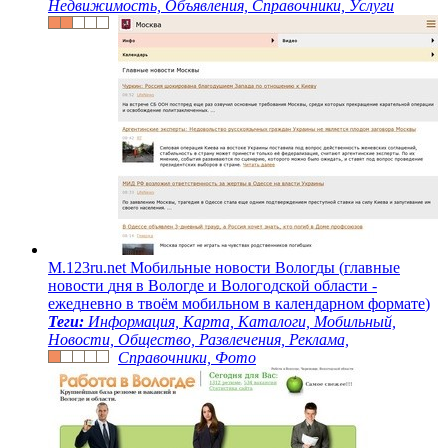
Недвижимость, Объявления, Справочники, Услуги
M
.
1
2
3
r
u
.
n
e
t
М
о
б
и
л
ь
н
ы
е
н
о
в
о
с
т
и
В
о
л
о
г
д
ы
(
г
л
а
в
н
ы
е
н
о
в
о
с
т
и
д
н
я
в
В
о
л
о
г
д
е
и
В
о
л
о
г
о
д
с
к
о
й
о
б
л
а
с
т
и
-
е
ж
е
д
н
е
в
н
о
в
т
в
о
ё
м
м
о
б
и
л
ь
н
о
м
в
к
а
л
е
н
д
а
р
н
о
м
ф
о
р
м
а
т
е
)
Теги:
Информация, Карта, Каталоги, Мобильный,
Новости, Общество, Развлечения, Реклама,
Справочники, Фото