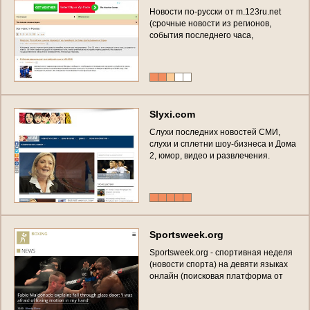
Н
о
в
о
с
т
и
п
о
-
р
у
с
с
к
и
о
т
m
.
1
2
3
r
u
.
n
e
t
(
с
р
о
ч
н
ы
е
н
о
в
о
с
т
и
и
з
р
е
г
и
о
н
о
в
,
с
о
б
ы
т
и
я
п
о
с
л
е
д
н
е
г
о
ч
а
с
а
,
э
к
с
к
л
ю
з
и
в
н
ы
е
р
е
п
о
р
т
а
ж
и
о
т
п
е
р
в
о
г
о
л
и
ц
а
-
в
н
о
в
о
с
т
н
о
й
л
е
н
т
е
S
l
y
x
i
.
c
o
m
С
л
у
х
и
п
о
с
л
е
д
н
и
х
н
о
в
о
с
т
е
й
С
М
И
,
с
л
у
х
и
и
с
п
л
е
т
н
и
ш
о
у
-
б
и
з
н
е
с
а
и
Д
о
м
а
2
,
ю
м
о
р
,
в
и
д
е
о
и
р
а
з
в
л
е
ч
е
н
и
я
.
А
к
т
у
а
л
ь
н
ы
е
ж
е
н
с
к
и
е
с
п
л
е
т
н
и
.
С
к
а
н
д
а
л
ы
и
ф
о
т
о
с
е
с
с
и
и
з
н
а
м
е
н
и
т
о
с
т
е
й
.
(
Р
о
с
с
и
я
,
В
о
л
о
г
о
д
с
к
а
я
о
б
л
а
с
т
ь
,
В
о
л
о
г
д
а
)
S
p
o
r
t
s
w
e
e
k
.
o
r
g
S
p
o
r
t
s
w
e
e
k
.
o
r
g
-
с
п
о
р
т
и
в
н
а
я
н
е
д
е
л
я
(
н
о
в
о
с
т
и
с
п
о
р
т
а
)
н
а
д
е
в
я
т
и
я
з
ы
к
а
х
о
н
л
а
й
н
(
п
о
и
с
к
о
в
а
я
п
л
а
т
ф
о
р
м
а
о
т
1
2
3
r
u
)
с
в
о
з
м
о
ж
н
о
с
т
ь
ю
с
а
м
о
с
т
о
я
т
е
л
ь
н
ы
х
п
у
б
л
и
к
а
ц
и
й
б
е
з