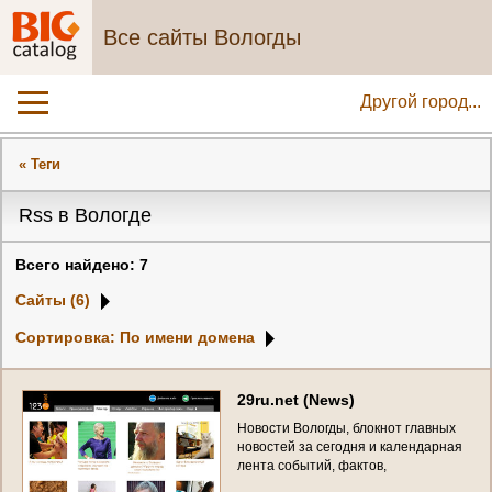
Все сайты Вологды
Другой город...
« Теги
Rss в Вологде
Всего найдено: 7
Сайты (6)
Сортировка: По имени домена
2
9
r
u
.
n
e
t
(
N
e
w
s
)
Н
о
в
о
с
т
и
В
о
л
о
г
д
ы
,
б
л
о
к
н
о
т
г
л
а
в
н
ы
х
н
о
в
о
с
т
е
й
з
а
с
е
г
о
д
н
я
и
к
а
л
е
н
д
а
р
н
а
я
л
е
н
т
а
с
о
б
ы
т
и
й
,
ф
а
к
т
о
в
,
п
р
о
и
с
ш
е
с
т
в
и
й
в
В
о
л
о
г
д
е
с