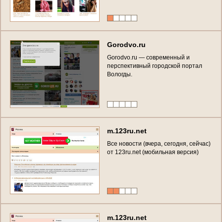
е
ж
е
м
и
н
у
т
н
ы
м
о
б
н
о
в
л
е
н
и
е
м
)
в
т
а
б
л
о
и
д
е
о
т
1
2
3
r
u
.
n
e
t
G
o
r
o
d
v
o
.
r
u
G
o
r
o
d
v
o
.
r
u
—
с
о
в
р
е
м
е
н
н
ы
й
и
п
е
р
с
п
е
к
т
и
в
н
ы
й
г
о
р
о
д
с
к
о
й
п
о
р
т
а
л
В
о
л
о
г
д
ы
.
m
.
1
2
3
r
u
.
n
e
t
В
с
е
н
о
в
о
с
т
и
(
в
ч
е
р
а
,
с
е
г
о
д
н
я
,
с
е
й
ч
а
с
)
о
т
1
2
3
r
u
.
n
e
t
(
м
о
б
и
л
ь
н
а
я
в
е
р
с
и
я
)
m
.
1
2
3
r
u
.
n
e
t