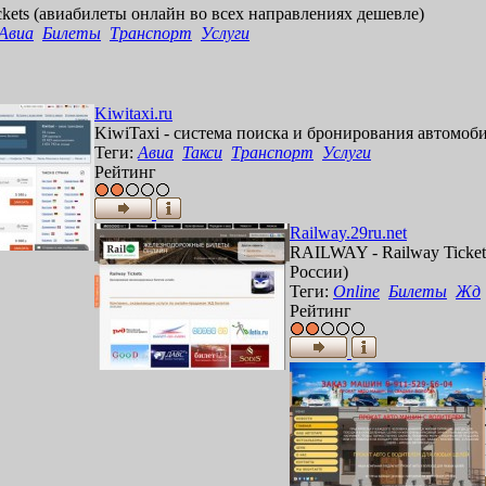
c
k
e
t
s
(
а
в
и
а
б
и
л
е
т
ы
о
н
л
а
й
н
в
о
в
с
е
х
н
а
п
р
а
в
л
е
н
и
я
х
д
е
ш
е
в
л
е
)
Авиа
Билеты
Транспорт
Услуги
K
i
w
i
t
a
x
i
.
r
u
K
i
w
i
T
a
x
i
-
с
и
с
т
е
м
а
п
о
и
с
к
а
и
б
р
о
н
и
р
о
в
а
н
и
я
а
в
т
о
м
о
б
Теги:
Авиа
Такси
Транспорт
Услуги
Рейтинг
R
a
i
l
w
a
y
.
2
9
r
u
.
n
e
t
R
A
I
L
W
A
Y
-
R
a
i
l
w
a
y
T
i
c
k
e
t
Р
о
с
с
и
и
)
Теги:
Online
Билеты
Жд
Рейтинг