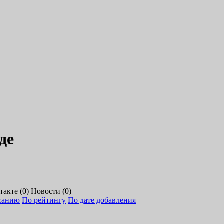
де
акте (0)
Новости (0)
санию
По рейтингу
По дате добавления