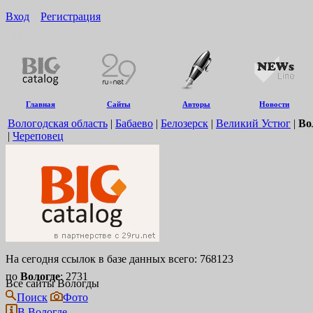
Вход
Регистрация
16+
Главная
Сайты
Авторы
Новости
Вологодская область
|
Бабаево
|
Белозерск
|
Великий Устюг
|
Во
|
Череповец
На сегодня ссылок в базе данных всего: 768123
по
Вологде
: 2731
Все сайты Вологды
Поиск
Фото
В Вологде...