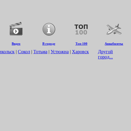
Видео
В городе
Топ-100
Авиабилеты
икольск
|
Сокол
|
Тотьма
|
Устюжна
|
Харовск
Другой
город...