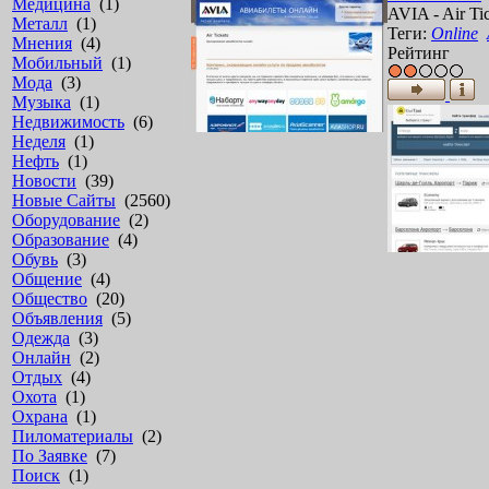
Медицина
(1)
A
V
I
A
-
A
i
r
T
i
Металл
(1)
Теги:
Online
Мнения
(4)
Рейтинг
Мобильный
(1)
Мода
(3)
Музыка
(1)
Недвижимость
(6)
Неделя
(1)
Нефть
(1)
Новости
(39)
Новые Сайты
(2560)
Оборудование
(2)
Образование
(4)
Обувь
(3)
Общение
(4)
Общество
(20)
Объявления
(5)
Одежда
(3)
Онлайн
(2)
Отдых
(4)
Охота
(1)
Охрана
(1)
Пиломатериалы
(2)
По Заявке
(7)
Поиск
(1)