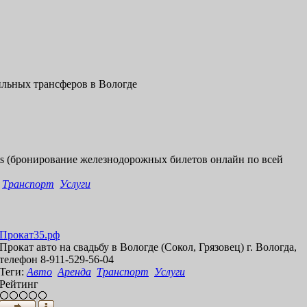
и
л
ь
н
ы
х
т
р
а
н
с
ф
е
р
о
в
в
В
о
л
о
г
д
е
s
(
б
р
о
н
и
р
о
в
а
н
и
е
ж
е
л
е
з
н
о
д
о
р
о
ж
н
ы
х
б
и
л
е
т
о
в
о
н
л
а
й
н
п
о
в
с
е
й
Транспорт
Услуги
П
р
о
к
а
т
3
5
.
р
ф
П
р
о
к
а
т
а
в
т
о
н
а
с
в
а
д
ь
б
у
в
В
о
л
о
г
д
е
(
С
о
к
о
л
,
Г
р
я
з
о
в
е
ц
)
г
.
В
о
л
о
г
д
а
,
т
е
л
е
ф
о
н
8
-
9
1
1
-
5
2
9
-
5
6
-
0
4
Теги:
Авто
Аренда
Транспорт
Услуги
Рейтинг