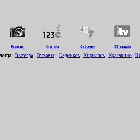
Регионы
Сюжеты
События
ТВ онлайн
логда
|
Вытегра
|
Грязовец
|
Кадников
|
Кириллов
|
Красавино
|
Н