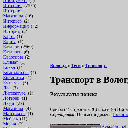
Инструмент
(1)
Интернет
(2575)
Интернет-
Магазины
(16)
Интерьер
(2)
Информация
(42)
История
(2)
Карта
(1)
Карты
(1)
Каталог
(2560)
Каталоги
(6)
Квартиры
(2)
Климат
(1)
Вологда
»
Теги
»
Транспорт
Ковка
(1)
Компьютеры
(4)
Транспорт в Волог
Косметика
(1)
Культура
(5)
Лес
(3)
Литература
(1)
Результаты поиска
Лотереи
(1)
Люди
(22)
Магазины
(4)
Сайты (4)
Страницы (0)
Блоги (0)
ВКонт
Материалы
(1)
Сортировка:
По имени домена
По опи
Мебель
(11)
Медиа
(2)
A
v
i
a
.
2
9
r
u
.
n
e
t