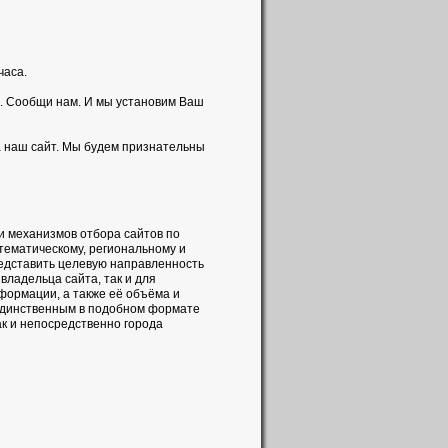
часа.
. Сообщи нам. И мы установим Ваш
а наш сайт. Мы будем признательны
и механизмов отбора сайтов по
 тематическому, региональному и
редставить целевую направленность
владельца сайта, так и для
формации, а также её объёма и
 единственным в подобном формате
ак и непосредственно города