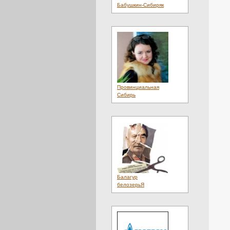
Лотереи
(1)
Бабушкин-Сибиряк
Люди
(22)
Магазины
(4)
Материалы
(1)
Мебель
(11)
Медиа
(2)
Медицина
(1)
Металл
(1)
Мнения
(4)
Мобильный
(1)
Мода
(3)
Провинциальная
Музыка
(1)
Сибирь
Недвижимость
(6)
Неделя
(1)
Нефть
(1)
Новости
(39)
Новые Сайты
(2560)
Оборудование
(2)
Образование
(4)
Обувь
(3)
Общение
(4)
Общество
(20)
Балагур
Объявления
(5)
белозерьЯ
Одежда
(3)
Онлайн
(2)
Отдых
(4)
Охота
(1)
Охрана
(1)