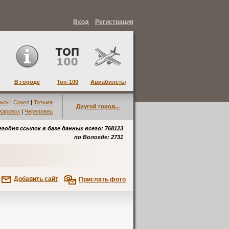
Вход
Регистрация
В городе
Топ-100
Авиабилеты
ьск
|
Сокол
|
Тотьма
Другой город...
Харовск
|
Череповец
егодня ссылок в базе данных всего: 768123
по
Вологде
: 2731
Добавить сайт
Прислать фото