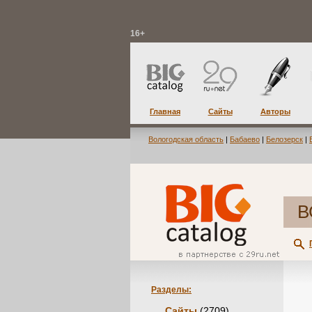
16+
Главная
Сайты
Авторы
Вологодская область
|
Бабаево
|
Белозерск
|
В
Разделы:
Сайты
(2709)