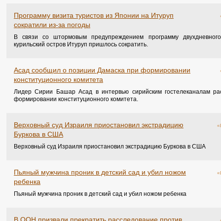
Программу визита туристов из Японии на Итуруп
сократили из-за погоды
В связи со штормовым предупреждением программу двухдневного
курильский остров Итуруп пришлось сократить.
Асад сообщил о позиции Дамаска при формировании
конституционного комитета
Лидер Сирии Башар Асад в интервью сирийским гостелеканалам ра
формировании конституционного комитета.
Верховный суд Израиля приостановил экстрадицию
«
Буркова в США
Верховный суд Израиля приостановил экстрадицию Буркова в США
Пьяный мужчина проник в детский сад и убил ножом
«
ребенка
Пьяный мужчина проник в детский сад и убил ножом ребенка
В ООН призвали прекратить расследование против