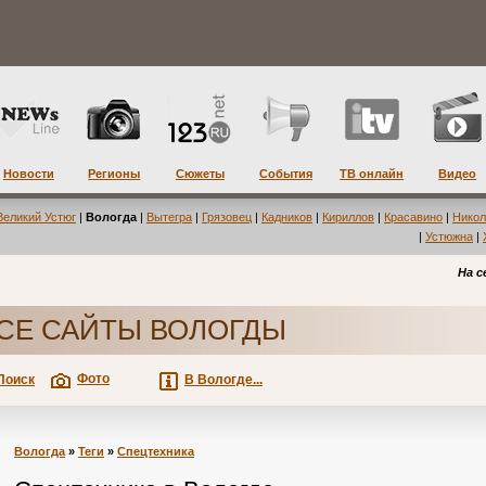
Новости
Регионы
Сюжеты
События
ТВ онлайн
Видео
Великий Устюг
|
Вологда
|
Вытегра
|
Грязовец
|
Кадников
|
Кириллов
|
Красавино
|
Никол
|
Устюжна
|
На с
СЕ САЙТЫ ВОЛОГДЫ
Фото
Поиск
В Вологде...
Вологда
»
Теги
»
Спецтехника