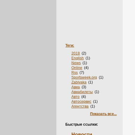
Теги:
2018
(2)
English
(1)
News
(1)
Online
(4)
Rss
(7)
Sportsweek.org
(1)
Zabivaka
(1)
Авиа
(3)
Авиабилеты
(1)
Авто
(4)
Автосервис
(1)
Агентства
(1)
Аксессуары
(2)
Показать все...
Акции
(2)
Анкеты
(1)
Быстрые ссылки:
Аренда
(3)
Багет
(1)
Новости