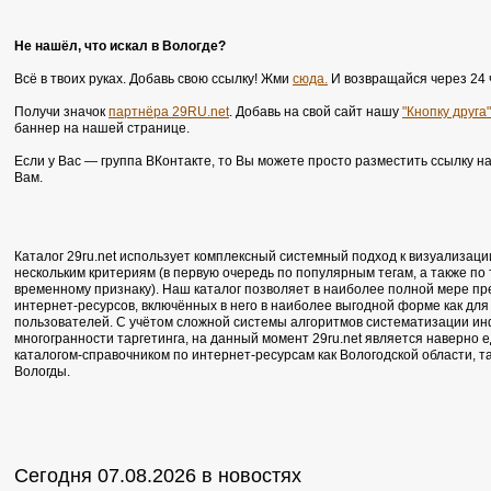
Не нашёл, что искал в Вологде?
Всё в твоих руках. Добавь свою ссылку! Жми
сюда.
И возвращайся через 24 
Получи значок
партнёра 29RU.net
. Добавь на свой сайт нашу
"Кнопку друга"
баннер на нашей странице.
Если у Вас — группа ВКонтакте, то Вы можете просто разместить ссылку н
Вам.
Каталог 29ru.net использует комплексный системный подход к визуализаци
нескольким критериям (в первую очередь по популярным тегам, а также по
временному признаку). Наш каталог позволяет в наиболее полной мере п
интернет-ресурсов, включённых в него в наиболее выгодной форме как для 
пользователей. С учётом сложной системы алгоритмов систематизации ин
многогранности таргетинга, на данный момент 29ru.net является наверно
каталогом-справочником по интернет-ресурсам как Вологодской области, т
Вологды.
Сегодня 07.08.2026 в новостях