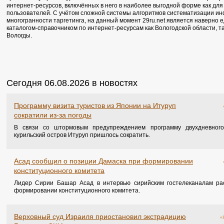
интернет-ресурсов, включённых в него в наиболее выгодной форме как для 
пользователей. С учётом сложной системы алгоритмов систематизации ин
многогранности таргетинга, на данный момент 29ru.net является наверно
каталогом-справочником по интернет-ресурсам как Вологодской области, т
Вологды.
Сегодня 06.08.2026 в новостях
Программу визита туристов из Японии на Итуруп
сократили из-за погоды
В связи со штормовым предупреждением программу двухдневного
курильский остров Итуруп пришлось сократить.
Асад сообщил о позиции Дамаска при формировании
конституционного комитета
Лидер Сирии Башар Асад в интервью сирийским гостелеканалам ра
формировании конституционного комитета.
Верховный суд Израиля приостановил экстрадицию
«