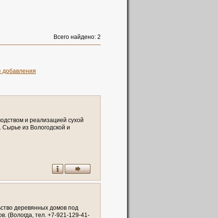
Всего найдено: 2
е добавления
в
о
д
с
т
в
о
м
и
р
е
а
л
и
з
а
ц
и
е
й
с
у
х
о
й
.
С
ы
р
ь
е
и
з
В
о
л
о
г
о
д
с
к
о
й
и
а
е
т
с
я
н
а
с
о
в
р
е
м
е
н
н
о
м
r
o
m
a
t
,
(
Р
о
с
с
и
я
,
В
о
л
о
г
о
д
с
к
а
я
ь
с
т
в
о
д
е
р
е
в
я
н
н
ы
х
д
о
м
о
в
п
о
д
о
в
.
(
В
о
л
о
г
д
а
,
т
е
л
.
+
7
-
9
2
1
-
1
2
9
-
4
1
-