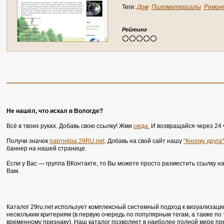
6
4
)
Теги:
Дом
Пиломатериалы
Ремон
Рейтинг
Не нашёл, что искал в Вологде?
Всё в твоих руках. Добавь свою ссылку! Жми
сюда.
И возвращайся через 24 
Получи значок
партнёра 29RU.net
. Добавь на свой сайт нашу
"Кнопку друга"
баннер на нашей странице.
Если у Вас — группа ВКонтакте, то Вы можете просто разместить ссылку н
Вам.
Каталог 29ru.net использует комплексный системный подход к визуализаци
нескольким критериям (в первую очередь по популярным тегам, а также по
временному признаку). Наш каталог позволяет в наиболее полной мере п