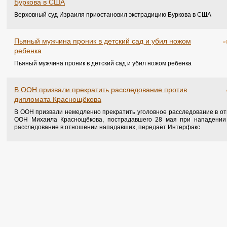
Буркова в США
Верховный суд Израиля приостановил экстрадицию Буркова в США
Пьяный мужчина проник в детский сад и убил ножом
«
ребенка
Пьяный мужчина проник в детский сад и убил ножом ребенка
В ООН призвали прекратить расследование против
дипломата Краснощёкова
В ООН призвали немедленно прекратить уголовное расследование в от
ООН Михаила Краснощёкова, пострадавшего 28 мая при нападении 
расследование в отношении нападавших, передаёт Интерфакс.