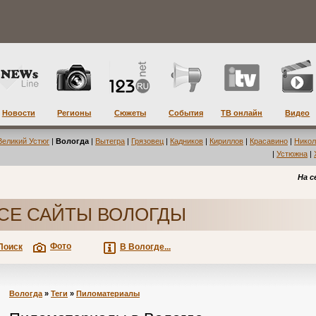
Новости
Регионы
Сюжеты
События
ТВ онлайн
Видео
Великий Устюг
|
Вологда
|
Вытегра
|
Грязовец
|
Кадников
|
Кириллов
|
Красавино
|
Никол
|
Устюжна
|
На с
СЕ САЙТЫ ВОЛОГДЫ
Фото
Поиск
В Вологде...
Вологда
»
Теги
»
Пиломатериалы