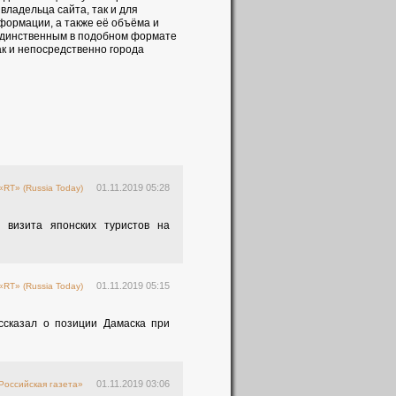
владельца сайта, так и для
формации, а также её объёма и
 единственным в подобном формате
ак и непосредственно города
01.11.2019 05:28
«RT» (Russia Today)
 визита японских туристов на
01.11.2019 05:15
«RT» (Russia Today)
ссказал о позиции Дамаска при
01.11.2019 03:06
Российская газета»