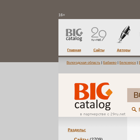
16+
Главная
Сайты
Авторы
Вологодская область
|
Бабаево
|
Белозерск
|
В
Разделы:
Сайты
(2709)