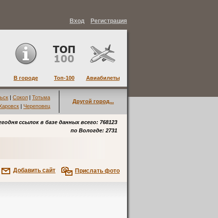
Вход
Регистрация
В городе
Топ-100
Авиабилеты
ьск
|
Сокол
|
Тотьма
Другой город...
Харовск
|
Череповец
егодня ссылок в базе данных всего: 768123
по
Вологде
: 2731
Добавить сайт
Прислать фото