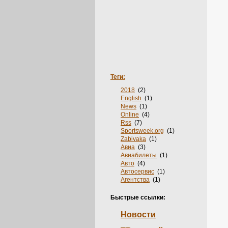
Теги:
2018
(2)
English
(1)
News
(1)
Online
(4)
Rss
(7)
Sportsweek.org
(1)
Zabivaka
(1)
Авиа
(3)
Авиабилеты
(1)
Авто
(4)
Автосервис
(1)
Агентства
(1)
Аксессуары
(2)
Акции
(2)
Быстрые ссылки:
Анкеты
(1)
Аренда
(3)
Новости
Багет
(1)