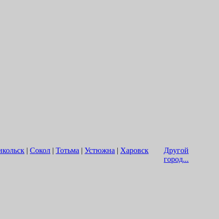
икольск
|
Сокол
|
Тотьма
|
Устюжна
|
Харовск
Другой
город...