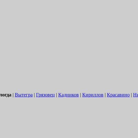
логда
|
Вытегра
|
Грязовец
|
Кадников
|
Кириллов
|
Красавино
|
Н