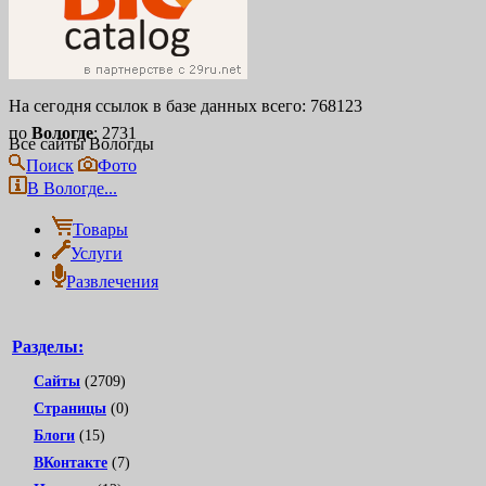
На сегодня ссылок в базе данных всего: 768123
по
Вологде
: 2731
Все сайты Вологды
Поиск
Фото
В Вологде...
Товары
Услуги
Развлечения
Разделы:
Сайты
(2709)
Страницы
(0)
Блоги
(15)
ВКонтакте
(7)