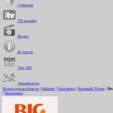
События
ТВ онлайн
Видео
В городе
Топ-100
Авиабилеты
Вологодская область
|
Бабаево
|
Белозерск
|
Великий Устюг
|
Во
|
Череповец