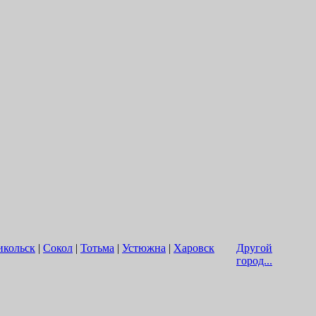
икольск
|
Сокол
|
Тотьма
|
Устюжна
|
Харовск
Другой
город...