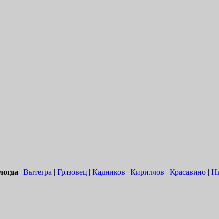
логда
|
Вытегра
|
Грязовец
|
Кадников
|
Кириллов
|
Красавино
|
Н