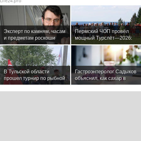
Life24.pro
Эксперт по камням, часам
Пермский ЧОП провёл
и предметам роскоши
мощный Турслёт—2026:
Менди Лифшиц: какие
фото, результаты и
украшения не любят
впечатления от
солнца моря и бассейн
мероприятия
В Тульской области
Гастроэнтеролог Садыков
прошел турнир по рыбной
объяснил, как сахар в
ловле среди команд
рационе ускоряет
железнодорожников
изнашивание тканей
29ru.net