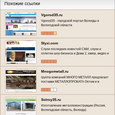
Похожие ссылки
Vgorod35.ru
Vgorod35 - городской портал Вологды и
Вологодской области
Slyxi.com
Слухи последних новостей СМИ, слухи и
сплетни шоу-бизнеса и Дома 2, юмор, видео и
развлечения. Актуальные женские сплетни.
Скандалы и фотосессии знаменитостей.
(Россия, Вологодская область, Вологда)
Mnogometall.ru
группа компаний МНОГО МЕТАЛЛ предлагает
поставки МЕТАЛЛОПРОКАТА Оптом и в
Розницу. Широкий ассортимент. Резка в
размер. Помощь в доставке. Подбор позиций.
Крытый склад. (Россия, Вологодская область,
Вологда)
Sstroy35.ru
Изготовление металлоконструкции (Россия,
Вологодская область, Вологда)